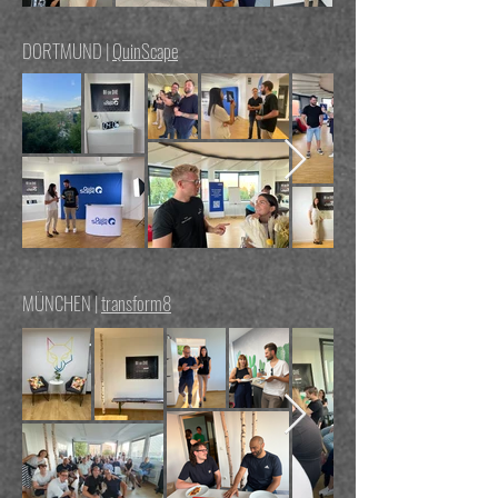
DORTMUND |
QuinScape
MÜNCHEN |
transform8