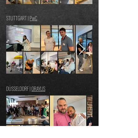
STUTTGART |
PwC
DÜSSELDORF |
ORAYLIS