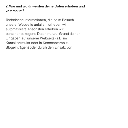
2. Wie und wofür werden deine Daten erhoben und
verarbeitet?
Technische Informationen, die beim Besuch
unserer Webseite anfallen, erheben wir
automatisiert. Ansonsten erheben wir
personenbezogene Daten nur auf Grund deiner
Eingaben auf unserer Webseite (z.B. im
Kontaktformular oder in Kommentaren zu
Blogeinträgen) oder durch den Einsatz von
Cookies.
Diese Daten benötigen wir zum Betrieb und zur
Administration der Webseite, zur
Missbrauchserkennung und Beseitigung von
Störungen. Außerdem zur Verbesserung unseres
Angebotes auf der Webseite und zur Bildung
pseudonymer Nutzungsprofile.
3. Welche Rechte zum Datenschutz hast du?
Du hast ein Recht auf Auskunft, Berichtigung,
Löschung, Einschränkung der Verarbeitung,
Datenübertragbarkeit sowie das Recht auf
Beschwerde bei einer Aufsichtsbehörde.
Du kannst dich mit deinem Anliegen an uns
wenden: