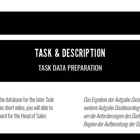
TASK & DESCRIPTION
TASK DATA PREPARATION
the database for the later Task
Das Ergebnis der Aufgabe Data P
s short video, you will able to
weitere Aufgabe Dashboarding a
ard for the Head of Sales
um die Anforderungen des Dashb
Beginn der Aufbereitung der Da