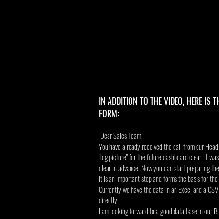
IN ADDITION TO THE VIDEO, HERE IS 
FORM:
"Dear Sales Team,
You have already received the call from our Head
"big picture" for the future dashboard clear. It was
clear in advance. Now you can start prepa
ring the
It is an important step and forms the basis for th
Currently we have the data in an Excel and a CSV
directly.
I am looking forward to a good data base in our BI 