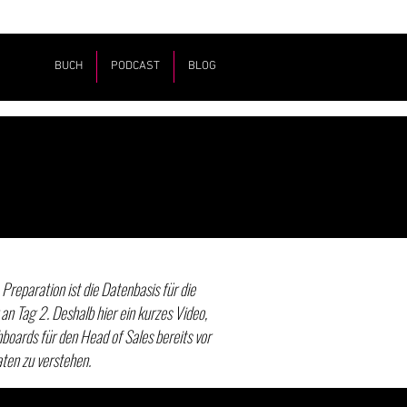
BUCH
PODCAST
BLOG
reparation ist die Datenbasis für die
n Tag 2. Deshalb hier ein kurzes Video,
oards für den Head of Sales bereits vor
ten zu verstehen.