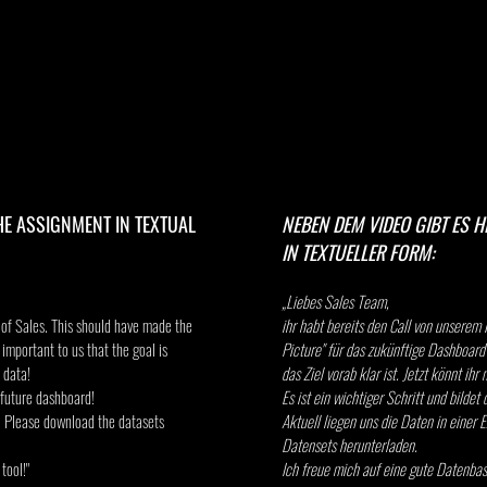
THE ASSIGNMENT IN TEXTUAL
NEBEN DEM VIDEO GIBT ES 
IN TEXTUELLER FORM:
„Liebes Sales Team,
 of Sales. This should have made the
ihr habt bereits den Call von unserem 
 important to us that the goal is
Picture" für das zukünftige Dashboard
 data!
das Ziel vorab klar ist. Jetzt könnt ih
e future dashboard!
Es ist ein wichtiger Schritt und bilde
. Please download the datasets
Aktuell liegen uns die Daten in einer E
Datensets herunterladen.
tool!"
Ich freue mich auf eine gute Datenbasi