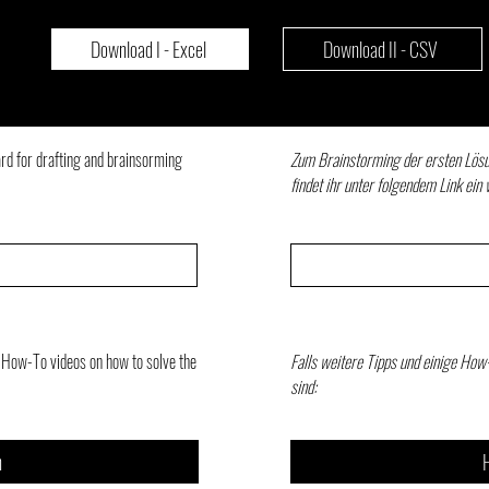
Download I - Excel
Download II - CSV
ard for drafting and brainsorming
Zum Brainstorming der ersten Lös
findet ihr unter folgendem Link ein 
al How-To videos on how to solve the
Falls weitere Tipps und einige Ho
sind:
n
H