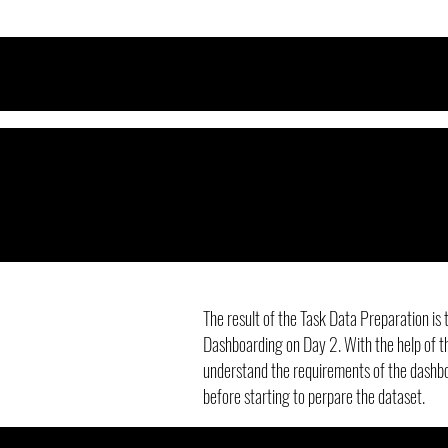
The result of the Task Data Preparation is 
Dashboarding on Day 2. With the help of thi
understand the requirements of the dashbo
before starting to perpare the dataset.