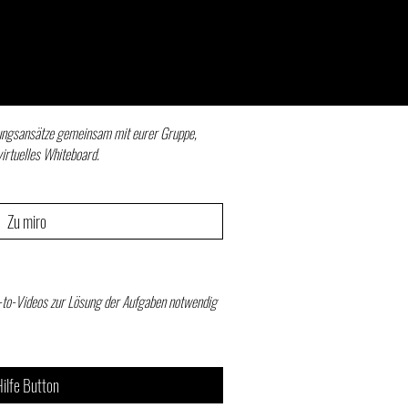
ungsansätze gemeinsam mit eurer Gruppe,
virtuelles Whiteboard.
Zu miro
w-to-Videos zur Lösung der Aufgaben notwendig
ilfe Button