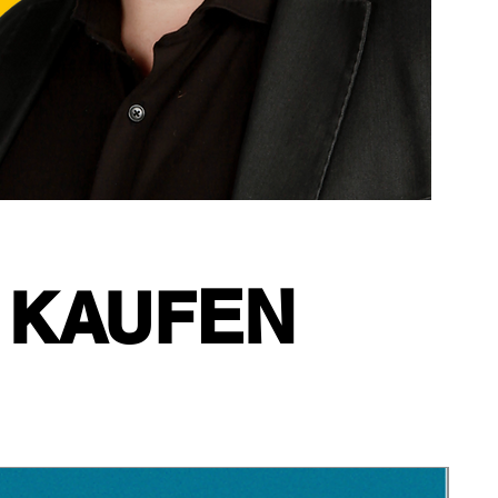
EN
 KAUF