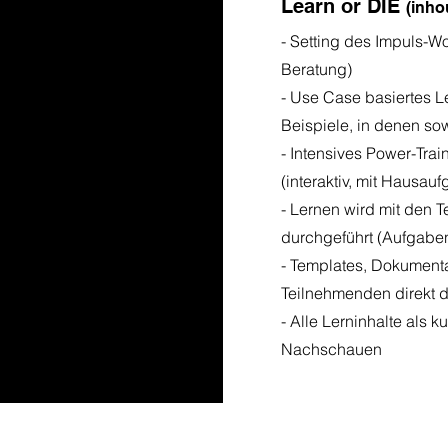
Learn or DIE
(inho
- Setting des Impuls-W
Beratung)
- Use Case basiertes L
Beispiele, in denen sow
- Intensives Power-Tra
(interaktiv, mit Hausau
- Lernen wird mit den T
durchgeführt (Aufgabe
- Templates, Dokumenta
Teilnehmenden direkt d
- Alle Lerninhalte als 
Nachschauen