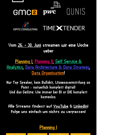
Vom
26. - 30. Juni
streamen wir eine Woche
ueber
Planning I
,
Planning II
,
Self Service &
Analytics
,
Data Architecture & Data Strategy
,
Data Organisation
!
Nur Top Speaker, kein Bullshit, Wissensvermittlung on
Point –
natuerlich komplett digital!
Und das Geilste: Wie immer bei BI or DIE komplett
kostenlos.
Alle Streams findest auf
YouTube
&
LinkedIn
!
Folge uns einfach um nichts zu verpassen!
Planning I