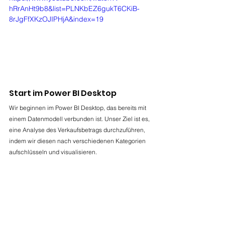
hRrAnHt9b8&list=PLNKbEZ6gukT6CKiB-
8rJgFfXKzOJIPHjA&index=19
Start im Power BI Desktop
Wir beginnen im Power BI Desktop, das bereits mit 
einem Datenmodell verbunden ist. Unser Ziel ist es, 
eine Analyse des Verkaufsbetrags durchzuführen, 
indem wir diesen nach verschiedenen Kategorien 
aufschlüsseln und visualisieren.