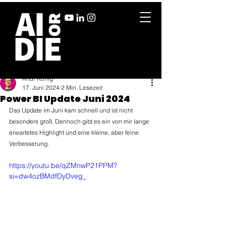
Artur König
17. Juni 2024
2 Min. Lesezeit
Power BI Update Juni 2024
Das Update im Juni kam schnell und ist nicht 
besonders groß. Dennoch gibt es ein von mir lange 
erwartetes Highlight und eine kleine, aber feine 
Verbesserung.
https://youtu.be/qZMnwP21PPM?
si=dw4ozBMdfDyDveg_