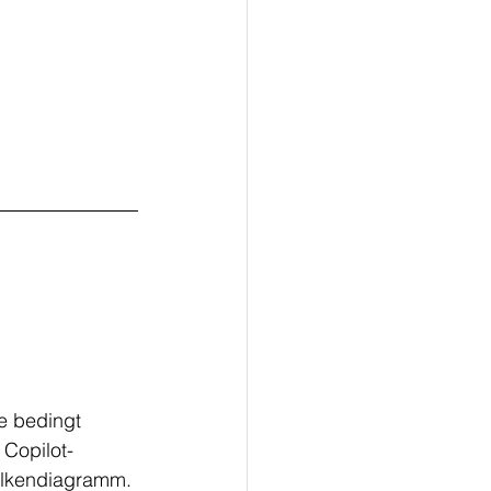
e bedingt 
 Copilot-
alkendiagramm.