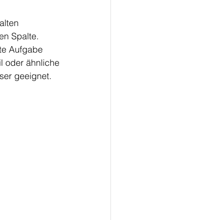
alten 
n Spalte. 
te Aufgabe 
l oder ähnliche 
sser geeignet. 