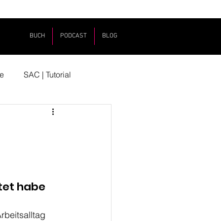
BUCH
PODCAST
BLOG
e
SAC | Tutorial
tet habe 
rbeitsalltag 