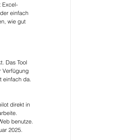
t Excel-
der einfach 
n, wie gut 
t. Das Tool 
ur Verfügung 
t einfach da. 
ot direkt in 
rbeite. 
 Web benutze. 
nuar 2025.