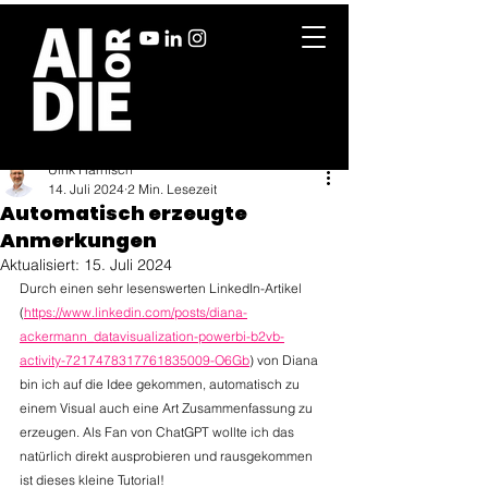
Ulrik Harnisch
14. Juli 2024
2 Min. Lesezeit
Automatisch erzeugte
Anmerkungen
Aktualisiert:
15. Juli 2024
Durch einen sehr lesenswerten LinkedIn-Artikel 
(
https://www.linkedin.com/posts/diana-
ackermann_datavisualization-powerbi-b2vb-
activity-7217478317761835009-O6Gb
) von Diana 
bin ich auf die Idee gekommen, automatisch zu 
einem Visual auch eine Art Zusammenfassung zu 
erzeugen. Als Fan von ChatGPT wollte ich das 
natürlich direkt ausprobieren und rausgekommen 
ist dieses kleine Tutorial!