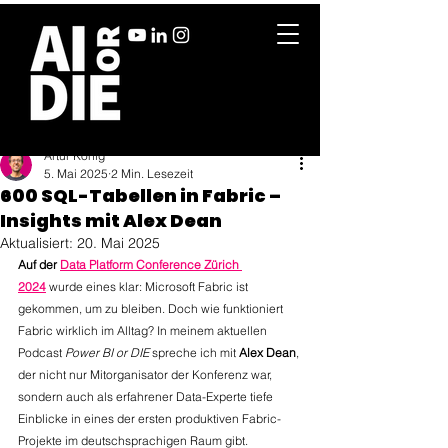
Artur König
5. Mai 2025
2 Min. Lesezeit
600 SQL-Tabellen in Fabric –
Insights mit Alex Dean
Aktualisiert:
20. Mai 2025
Auf der 
Data Platform Conference Zürich 
2024
 wurde eines klar: Microsoft Fabric ist 
gekommen, um zu bleiben. Doch wie funktioniert 
Fabric wirklich im Alltag? In meinem aktuellen 
Podcast 
Power BI or DIE
 spreche ich mit 
Alex Dean
, 
der nicht nur Mitorganisator der Konferenz war, 
sondern auch als erfahrener Data-Experte tiefe 
Einblicke in eines der ersten produktiven Fabric-
Projekte im deutschsprachigen Raum gibt.