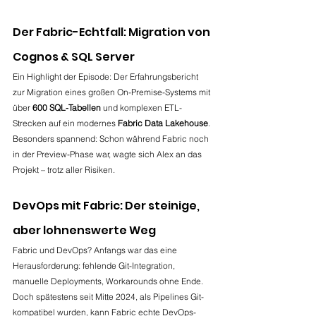
Der Fabric-Echtfall: Migration von 
Cognos & SQL Server
Ein Highlight der Episode: Der Erfahrungsbericht 
zur Migration eines großen On-Premise-Systems mit 
über 
600 SQL-Tabellen
 und komplexen ETL-
Strecken auf ein modernes 
Fabric Data Lakehouse
. 
Besonders spannend: Schon während Fabric noch 
in der Preview-Phase war, wagte sich Alex an das 
Projekt – trotz aller Risiken.
DevOps mit Fabric: Der steinige, 
aber lohnenswerte Weg
Fabric und DevOps? Anfangs war das eine 
Herausforderung: fehlende Git-Integration, 
manuelle Deployments, Workarounds ohne Ende. 
Doch spätestens seit Mitte 2024, als Pipelines Git-
kompatibel wurden, kann Fabric echte DevOps-