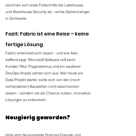
zeichnen sich erste Fortschritte bei Lakehouse- 
und Warehouse-Security ab – echte Gamechanger 
in Sichtweite.
Fazit: Fabric ist eine Reise – keine 
fertige Lösung
Fabric entwickelt sich rasant – und wie Alex 
treffend sagt: "Microsoft-Software reift beim 
Kunden."Mut, Pragmatismus und ein sauberer 
DevOps-Ansatz zahlen sich aus. Wer heute ein 
Data-Projekt startet, sollte sich von den (noch 
vorhandenen) Baustellen nicht abschrecken 
lassen – sondern sie als Chance nutzen, innovative 
Lösungen zu entwickeln.
Neugierig geworden?
Höre jetzt die komplette Podcast-Episode und 