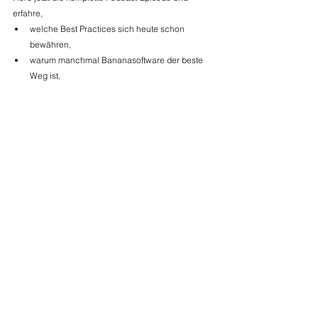
erfahre,
welche Best Practices sich heute schon 
bewähren,
warum manchmal Bananasoftware der beste 
Weg ist,
und wie Du Dein Fabric-Projekt auf ein solides 
Fundament stellst!
Abonniere gerne den Daten-WG Kanal bei YouTube 
und demnächst auf den gängigen Podcast-
Plattformen oder spricht uns direkt an!
Alle ansehen
Aktuelle Beiträge